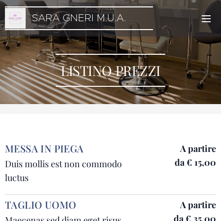
SARA GNERI M.U.A.
M.U.A M.U.A.
LISTINO PREZZI
MESSA IN PIEGA
A partire
da
€ 15,00
Duis mollis est non commodo
luctus
TAGLIO UOMO
A partire
da
€ 35,00
Maecenas sed diam eget risus